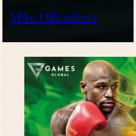
Mike Dillenderva