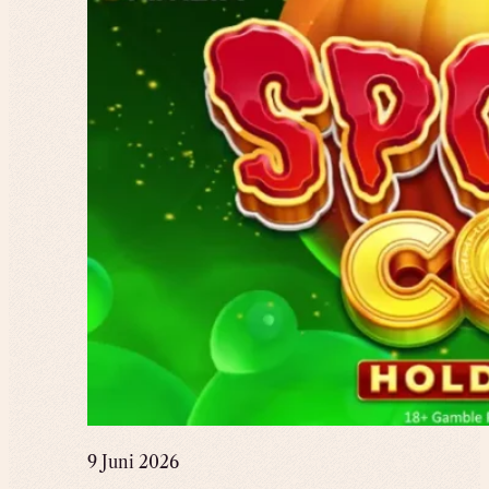
9 Juni 2026