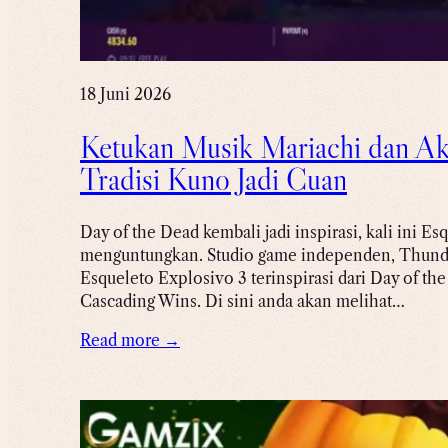
18 Juni 2026
Ketukan Musik Mariachi dan Ak
Tradisi Kuno Jadi Cuan
Day of the Dead kembali jadi inspirasi, kali ini 
menguntungkan. Studio game independen, Thunder
Esqueleto Explosivo 3 terinspirasi dari Day of th
Cascading Wins. Di sini anda akan melihat…
Read more →