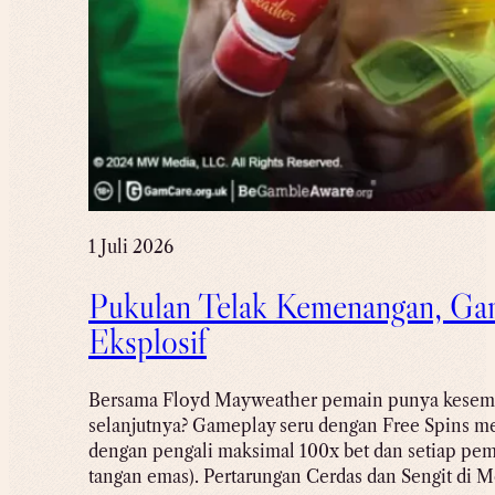
1 Juli 2026
Pukulan Telak Kemenangan, Ga
Eksplosif
Bersama Floyd Mayweather pemain punya kesemp
selanjutnya? Gameplay seru dengan Free Spins 
dengan pengali maksimal 100x bet dan setiap pe
tangan emas). Pertarungan Cerdas dan Sengit di