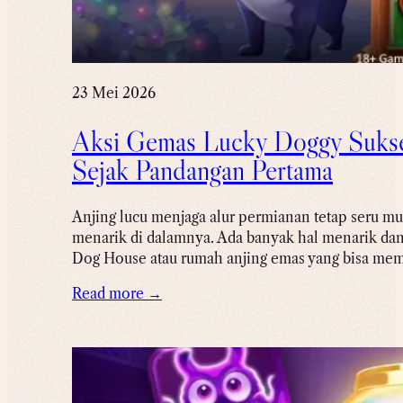
23 Mei 2026
Aksi Gemas Lucky Doggy Sukses
Sejak Pandangan Pertama
Anjing lucu menjaga alur permianan tetap seru mu
menarik di dalamnya. Ada banyak hal menarik dan
Dog House atau rumah anjing emas yang bisa mem
Read more →