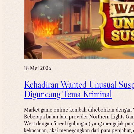
18 Mei 2026
Kehadiran Wanted Unusual Susp
Diguncang Tema Kriminal
Market game online kembali dihebohkan dengan 
Beberapa bulan lalu provider Northern Lights G
West dengan 5 reel (gulungan) yang mengajak para
kekacauan, aksi menegangkan dari para penjahat,