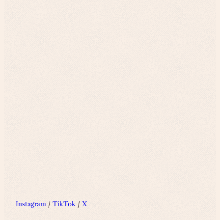
Instagram
/
TikTok
/
X