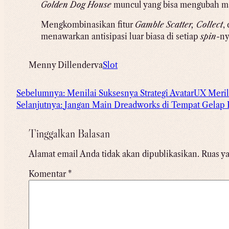
Golden Dog House
muncul yang bisa mengubah m
Mengkombinasikan fitur
Gamble Scatter, Collect
,
menawarkan antisipasi luar biasa di setiap
spin
-ny
Menny Dillenderva
Slot
Sebelumnya:
Menilai Suksesnya Strategi AvatarUX Mer
Selanjutnya:
Jangan Main Dreadworks di Tempat Gelap 
Tinggalkan Balasan
Alamat email Anda tidak akan dipublikasikan.
Ruas ya
Komentar
*