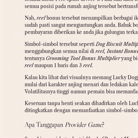
semua posisi pada rumah anjing tersebut bertransf
Nah,
reel
bonus tersebut menampilkan berbagai ik
sudah pasti sangat menguntungkan anda. Babak b
pembayaran diberikan ke anda jika gulungan terkai
Simbol-simbol tersebut seperti
Dog Biscuit Multip
menggabungkan semua nilai di
reel,
Instant Bonus
tentunya
Grooming Tool Bonus Multiplier
yang bi
reel
maupun 1 baris dan 3
reel.
Kalau kita lihat dari visualnya memang Lucky Do
mulai dari karakter anjing menari dan ledakan k
Volatilitasnya tinggi namun pemain bisa memanfaa
Keseruan tanpa henti seakan dihadirkan oleh Lu
ditingkatkan dengan memanfaatkan simbol-simbol 
Apa Tanggapan
Provider Game
?