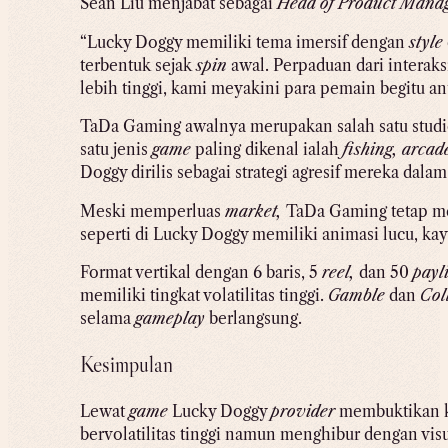
Sean Liu menjabat sebagai
Head of Product Mana
“Lucky Doggy memiliki tema imersif dengan
style
terbentuk sejak
spin
awal. Perpaduan dari interaks
lebih tinggi, kami meyakini para pemain begitu ant
TaDa Gaming awalnya merupakan salah satu stud
satu jenis
game
paling dikenal ialah
fishing, arcad
Doggy dirilis sebagai strategi agresif mereka dal
Meski memperluas
market,
TaDa Gaming tetap me
seperti di Lucky Doggy memiliki animasi lucu, kay
Format vertikal dengan 6 baris, 5
reel,
dan 50
payl
memiliki tingkat volatilitas tinggi.
Gamble
dan
Col
selama
gameplay
berlangsung.
Kesimpulan
Lewat
game
Lucky Doggy
provider
membuktikan 
bervolatilitas tinggi namun menghibur dengan visua