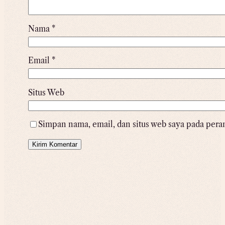
Nama
*
Email
*
Situs Web
Simpan nama, email, dan situs web saya pada pera