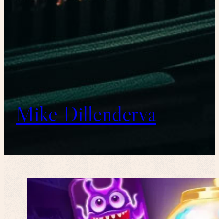
Mike Dillenderva