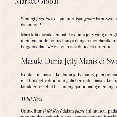
Market Global
Strategi
provider
dalam perilisan
game
baru Sweet 
dalamnya?
Mari kita masuk kembali ke dunia jelly yang men
memicu mode bonus hanya dengan mendaratkan 
bergerak dan
Sticky
tetap ada di posisi tertentu.
Masuki Dunia Jelly Manis di S
Ketika kita masuk ke dunia jelly manis, para pema
makhluk jelly dipenuhi gula berusaha masuk ke t
karakter tersebut bisa mengejar peluang menang b
Wild Reel
Untuk fitur
Wild Reel
dalam
game
ini muncul pad