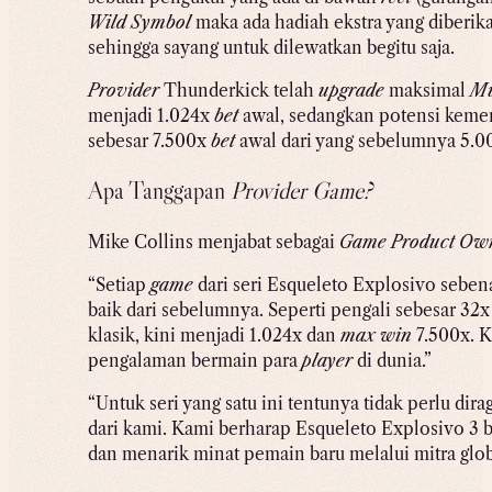
Wild Symbol
maka ada hadiah ekstra yang diberikan,
sehingga sayang untuk dilewatkan begitu saja.
Provider
Thunderkick telah
upgrade
maksimal
Mu
menjadi 1.024x
bet
awal, sedangkan potensi keme
sebesar 7.500x
bet
awal dari yang sebelumnya 5.0
Apa Tanggapan
Provider Game?
Mike Collins menjabat sebagai
Game Product Ow
“Setiap
game
dari seri Esqueleto Explosivo seben
baik dari sebelumnya. Seperti pengali sebesar 32
klasik, kini menjadi 1.024x dan
max win
7.500x. K
pengalaman bermain para
player
di dunia.”
“Untuk seri yang satu ini tentunya tidak perlu dir
dari kami. Kami berharap Esqueleto Explosivo 3 b
dan menarik minat pemain baru melalui mitra glo