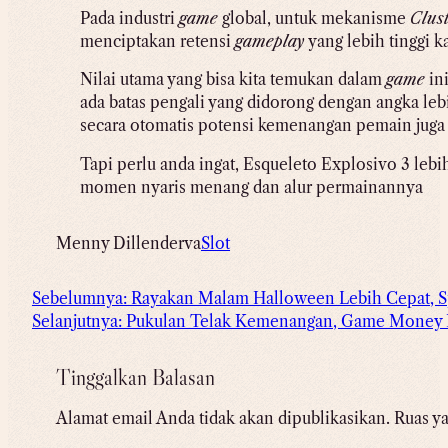
Pada industri
game
global, untuk mekanisme
Clus
menciptakan retensi
gameplay
yang lebih tinggi k
Nilai utama yang bisa kita temukan dalam
game
in
ada batas pengali yang didorong dengan angka leb
secara otomatis potensi kemenangan pemain juga 
Tapi perlu anda ingat, Esqueleto Explosivo 3 leb
momen nyaris menang dan alur permainannya
Menny Dillenderva
Slot
Sebelumnya:
Rayakan Malam Halloween Lebih Cepat, S
Selanjutnya:
Pukulan Telak Kemenangan, Game Money M
Tinggalkan Balasan
Alamat email Anda tidak akan dipublikasikan.
Ruas ya