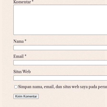
Komentar
*
Nama
*
Email
*
Situs Web
Simpan nama, email, dan situs web saya pada pera