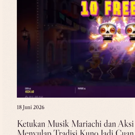
18 Juni 2026
Ketukan Musik Mariachi dan Aksi
Menyulap Tradisi Kuno Jadi Cuan