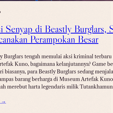
6
i Senyap di Beastly Burglars,
anakan Perampokan Besar
ly Burglars tengah memulai aksi kriminal terbaru
efak Kuno, bagaimana kelanjutannya? Game ber
i biasanya, para Beastly Burglars sedang menjal
mpas barang berharga di Museum Artefak Kuno.
alah merebut harta legendaris milik Tutankhamun
e →