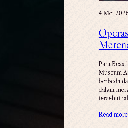
4 Mei 202
Operas
Merenc
Para Beast
Museum Art
berbeda dar
dalam mera
tersebut i
Read mor