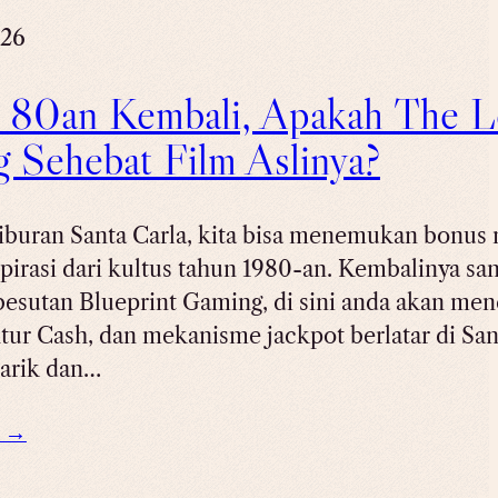
026
 80an Kembali, Apakah The Lo
 Sehebat Film Aslinya?
iburan Santa Carla, kita bisa menemukan bonus
spirasi dari kultus tahun 1980-an. Kembalinya sa
besutan Blueprint Gaming, di sini anda akan me
itur Cash, dan mekanisme jackpot berlatar di Sa
arik dan…
e →