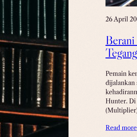
26 April 2
Berani
Tegang
Pemain kemb
dijalankan
kehadirann
Hunter. Di 
(Multiplie
Read mor