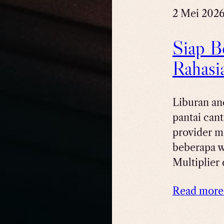
2 Mei 202
Siap B
Rahasi
Liburan an
pantai cant
provider m
beberapa w
Multiplier
Read mor