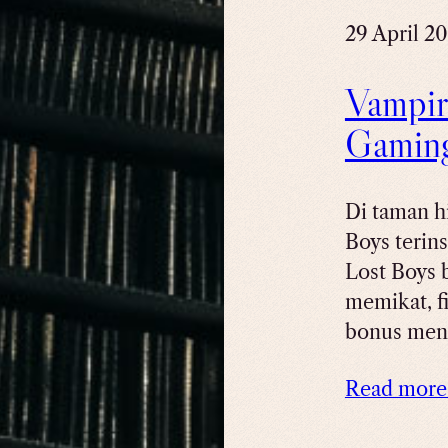
29 April 2
Vampir
Gaming
Di taman h
Boys terin
Lost Boys 
memikat, f
bonus men
Read mor