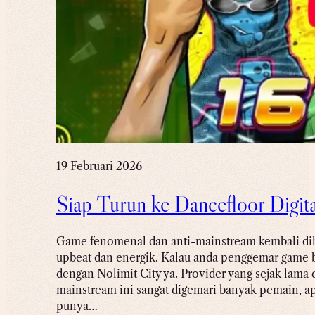
19 Februari 2026
Siap Turun ke Dancefloor Digit
Game fenomenal dan anti-mainstream kembali dih
upbeat dan energik. Kalau anda penggemar game be
dengan Nolimit City ya. Provider yang sejak lama
mainstream ini sangat digemari banyak pemain, a
punya…