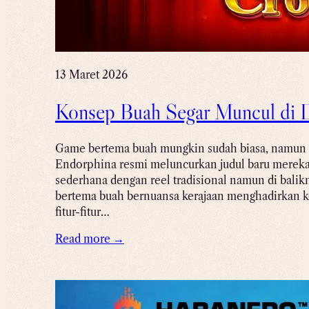
13 Maret 2026
Konsep Buah Segar Muncul di D
Game bertema buah mungkin sudah biasa, namun 
Endorphina resmi meluncurkan judul baru mereka 
sederhana dengan reel tradisional namun di bali
bertema buah bernuansa kerajaan menghadirkan ko
fitur-fitur…
Read more →