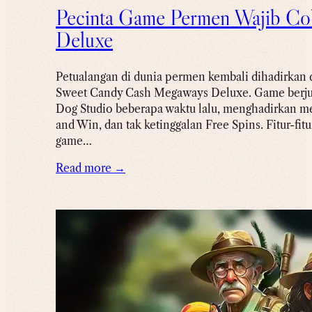
Pecinta Game Permen Wajib C
Deluxe
Petualangan di dunia permen kembali dihadirka
Sweet Candy Cash Megaways Deluxe. Game berjud
Dog Studio beberapa waktu lalu, menghadirkan 
and Win, dan tak ketinggalan Free Spins. Fitur-fi
game…
Read more →