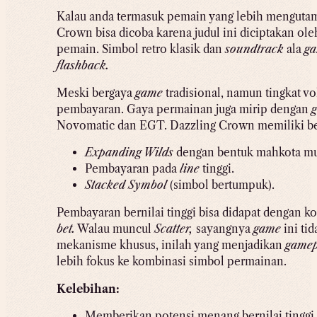
Kalau anda termasuk pemain yang lebih mengut
Crown bisa dicoba karena judul ini diciptakan o
pemain. Simbol retro klasik dan
soundtrack
ala
g
flashback.
Meski bergaya
game
tradisional, namun tingkat vol
pembayaran. Gaya permainan juga mirip dengan
Novomatic dan EGT. Dazzling Crown memiliki bebe
Expanding Wilds
dengan bentuk mahkota mun
Pembayaran pada
line
tinggi.
Stacked Symbol
(simbol bertumpuk).
Pembayaran bernilai tinggi bisa didapat dengan 
bet.
Walau muncul
Scatter,
sayangnya
game
ini tid
mekanisme khusus, inilah yang menjadikan
gamep
lebih fokus ke kombinasi simbol permainan.
Kelebihan:
Memberikan potensi menang bernilai tinggi 