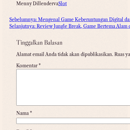
Menny Dillenderva
Slot
Sebelumnya:
Mengenal Game Keberuntungan Digital da
Selanjutnya:
Review Jungle Break, Game Bertema Alam 
Tinggalkan Balasan
Alamat email Anda tidak akan dipublikasikan.
Ruas ya
Komentar
*
Nama
*