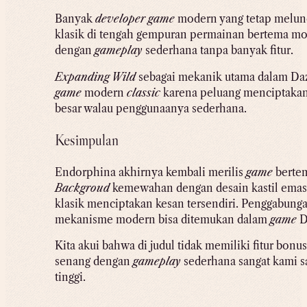
Banyak
developer game
modern yang tetap melun
klasik di tengah gempuran permainan bertema mod
dengan
gameplay
sederhana tanpa banyak fitur.
Expanding Wild
sebagai mekanik utama dalam Daz
game
modern
classic
karena peluang menciptakan
besar walau penggunaanya sederhana.
Kesimpulan
Endorphina akhirnya kembali merilis
game
bertem
Backgroud
kemewahan dengan desain kastil emas,
klasik menciptakan kesan tersendiri. Penggabung
mekanisme modern bisa ditemukan dalam
game
D
Kita akui bahwa di judul tidak memiliki fitur bo
senang dengan
gameplay
sederhana sangat kami 
tinggi.