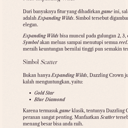
Dari banyaknya fitur yang dihadirkan
game
ini, sa
adalah
Expanding Wilds
. Simbol tersebut digam
elegan.
Expanding Wilds
bisa muncul pada gulungan 2, 3,
Symbol
akan meluas sampai menutupi semua
reel.
meraih keuntungan bernilai tinggi pun semakin te
Simbol
Scatter
Bukan hanya
Expanding Wilds
, Dazzling Crown j
kalah menguntungkan, yaitu:
Gold Star
Blue Diamond
Karena termasuk
game
klasik, tentunya Dazzling
peranan sangat penting. Manfaatkan
Scatter
terse
menang besar bisa anda raih.