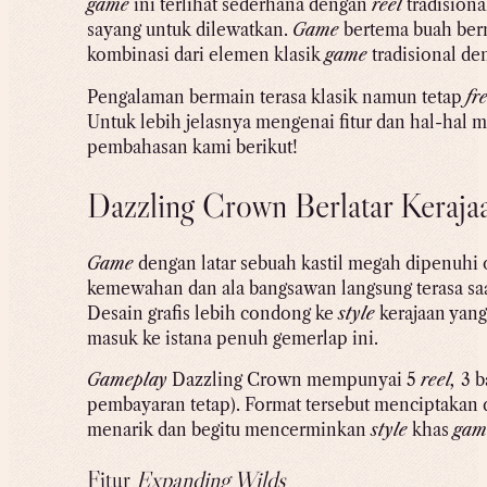
game
ini terlihat sederhana dengan
reel
tradisiona
sayang untuk dilewatkan.
Game
bertema buah ber
kombinasi dari elemen klasik
game
tradisional den
Pengalaman bermain terasa klasik namun tetap
fr
Untuk lebih jelasnya mengenai fitur dan hal-hal 
pembahasan kami berikut!
Dazzling Crown Berlatar Keraj
Game
dengan latar sebuah kastil megah dipenuhi 
kemewahan dan ala bangsawan langsung terasa sa
Desain grafis lebih condong ke
style
kerajaan yang
masuk ke istana penuh gemerlap ini.
Gameplay
Dazzling Crown mempunyai 5
reel,
3 b
pembayaran tetap). Format tersebut menciptakan
menarik dan begitu mencerminkan
style
khas
gam
Fitur
Expanding Wilds