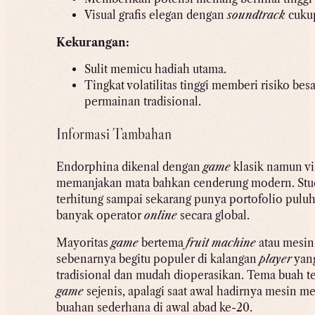
Visual grafis elegan dengan
soundtrack
cukup
Kekurangan:
Sulit memicu hadiah utama.
Tingkat volatilitas tinggi memberi risiko bes
permainan tradisional.
Informasi Tambahan
Endorphina dikenal dengan
game
klasik namun vis
memanjakan mata bahkan cenderung modern. St
terhitung sampai sekarang punya portofolio puluh
banyak operator
online
secara global.
Mayoritas
game
bertema
fruit machine
atau mesin
sebenarnya begitu populer di kalangan
player
yan
tradisional dan mudah dioperasikan. Tema buah te
game
sejenis, apalagi saat awal hadirnya mesin 
buahan sederhana di awal abad ke-20.