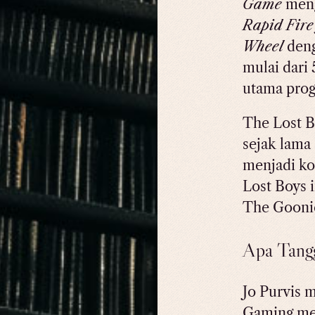
Game
meng
Rapid Fire
Wheel
deng
mulai dari
utama prog
The Lost B
sejak lama
menjadi ko
Lost Boys i
The Gooni
Apa Tang
Jo Purvis 
Gaming me