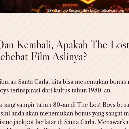
0an Kembali, Apakah The Lost
hebat Film Aslinya?
iburan Santa Carla, kita bisa menemukan bonus
ys terinspirasi dari kultus tahun 1980-an.
 sang vampir tahun 80-an di The Lost Boys besu
 sini anda akan menemukan bonus yang sangat me
sme jackpot berlatar di Santa Carla. Menawark