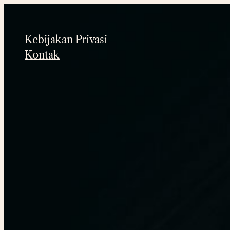
Lewati
ke
Kebijakan Privasi
konten
Kontak