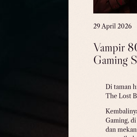
29 April 2026
Vampir 8
Gaming Se
Di taman h
The Lost Bo
Kembalinya
Gaming, di
dan mekani