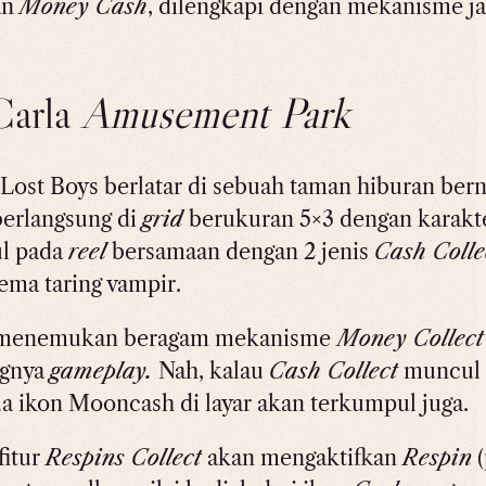
an
Money Cash
, dilengkapi dengan mekanisme ja
Carla
Amusement Park
Lost Boys berlatar di sebuah taman hiburan bern
erlangsung di
grid
berukuran 5×3 dengan karakte
ul pada
reel
bersamaan dengan 2 jenis
Cash Colle
ema taring vampir.
 menemukan beragam mekanisme
Money Collect
ngnya
gameplay.
Nah, kalau
Cash Collect
muncul 
 ikon Mooncash di layar akan terkumpul juga.
fitur
Respins Collect
akan mengaktifkan
Respin
(