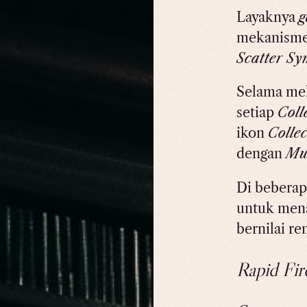
Layaknya
mekanisme
Scatter Sy
Selama m
setiap
Coll
ikon
Collec
dengan
Mul
Di bebera
untuk me
bernilai r
Rapid Fir