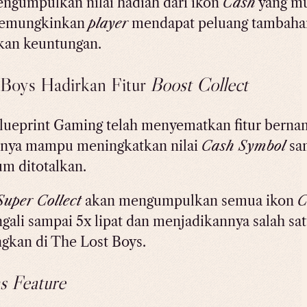
ngumpulkan nilai hadiah dari ikon
Cash
yang mu
memungkinkan
player
mendapat peluang tambaha
kan keuntungan.
 Boys Hadirkan Fitur
Boost Collect
lueprint Gaming telah menyematkan fitur bern
inya mampu meningkatkan nilai
Cash Symbol
sam
um ditotalkan.
Super Collect
akan mengumpulkan semua ikon
C
gali sampai 5x lipat dan menjadikannya salah s
kan di The Lost Boys.
s Feature