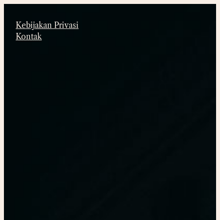
Lewati
ke
Kebijakan Privasi
konten
Kontak