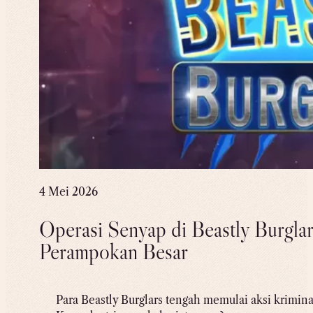
4 Mei 2026
Operasi Senyap di Beastly Burgl
Perampokan Besar
Para Beastly Burglars tengah memulai aksi krimin