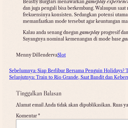
Beastly Burglars menawarkan
gameplay experienc
dan juga pengali bisa berkembang. Walaupun saa
frekuensinya konsisten. Sedangkan potensi utama
memanfaatkan mode tersebut agar keuntungan mak
Kalau anda senang dnegan
gameplay
progresif dan
Sayangnya nominal kemenangan di mode base
ga
Menny Dillenderva
Slot
Sebelumnya:
Siap Berlibur Bersama Penguin Holidays? 
Selanjutnya:
Train to Rio Grande, Saat Bandit dan Keber
Tinggalkan Balasan
Alamat email Anda tidak akan dipublikasikan.
Ruas ya
Komentar
*