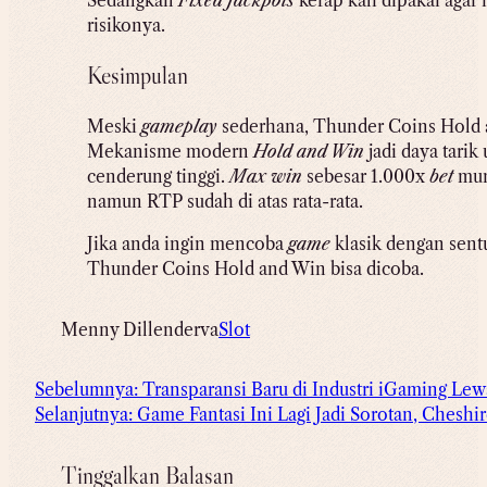
Sedangkan
Fixed Jackpots
kerap kali dipakai agar
risikonya.
Kesimpulan
Meski
gameplay
sederhana, Thunder Coins Hold 
Mekanisme modern
Hold and Win
jadi daya tarik
cenderung tinggi.
Max win
sebesar 1.000x
bet
mun
namun RTP sudah di atas rata-rata.
Jika anda ingin mencoba
game
klasik dengan sen
Thunder Coins Hold and Win bisa dicoba.
Menny Dillenderva
Slot
Sebelumnya:
Transparansi Baru di Industri iGaming Lew
Selanjutnya:
Game Fantasi Ini Lagi Jadi Sorotan, Cheshi
Tinggalkan Balasan