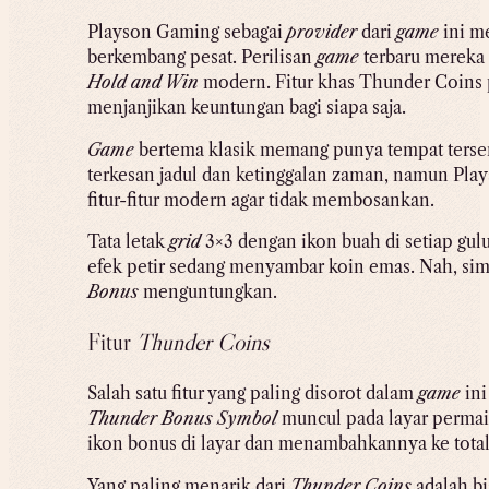
Playson Gaming sebagai
provider
dari
game
ini m
berkembang pesat. Perilisan
game
terbaru mereka 
Hold and Win
modern. Fitur khas Thunder Coins
menjanjikan keuntungan bagi siapa saja.
Game
bertema klasik memang punya tempat tersend
terkesan jadul dan ketinggalan zaman, namun P
fitur-fitur modern agar tidak membosankan.
Tata letak
grid
3×3 dengan ikon buah di setiap gul
efek petir sedang menyambar koin emas. Nah, sim
Bonus
menguntungkan.
Fitur
Thunder Coins
Salah satu fitur yang paling disorot dalam
game
ini
Thunder Bonus Symbol
muncul pada layar permain
ikon bonus di layar dan menambahkannya ke tota
Yang paling menarik dari
Thunder Coins
adalah bi