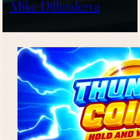
Mike Dillenderva