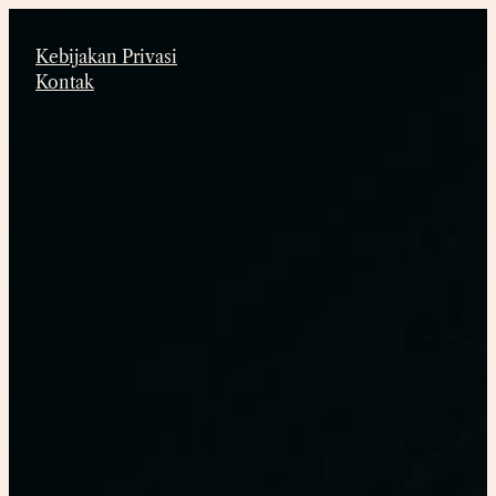
Lewati
ke
Kebijakan Privasi
konten
Kontak