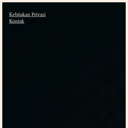
Lewati
ke
Kebijakan Privasi
konten
Kontak