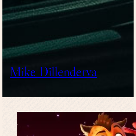
Mike Dillenderva