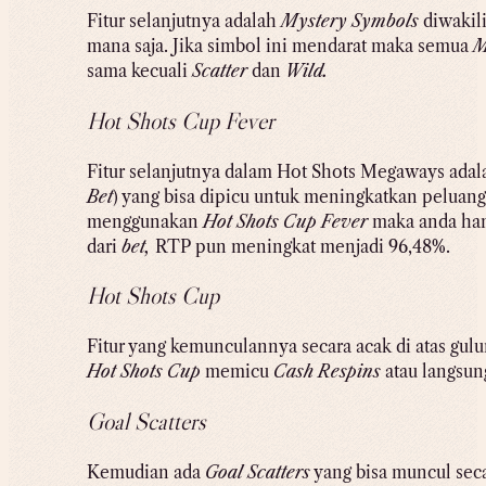
Fitur selanjutnya adalah
Mystery Symbols
diwakili
mana saja. Jika simbol ini mendarat maka semua
M
sama kecuali
Scatter
dan
Wild.
Hot Shots Cup Fever
Fitur selanjutnya dalam Hot Shots Megaways ada
Bet
) yang bisa dipicu untuk meningkatkan peluan
menggunakan
Hot Shots Cup Fever
maka anda han
dari
bet,
RTP pun meningkat menjadi 96,48%.
Hot Shots Cup
Fitur yang kemunculannya secara acak di atas gul
Hot Shots Cup
memicu
Cash Respins
atau langsun
Goal Scatters
Kemudian ada
Goal Scatters
yang bisa muncul seca