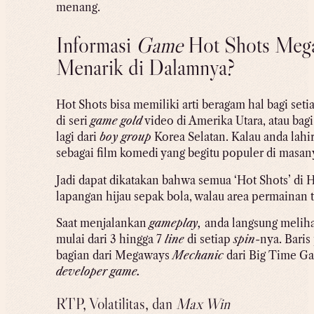
menang.
Informasi
Game
Hot Shots Mega
Menarik di Dalamnya?
Hot Shots bisa memiliki arti beragam hal bagi set
di seri
game gold
video di Amerika Utara, atau ba
lagi dari
boy group
Korea Selatan. Kalau anda lahi
sebagai film komedi yang begitu populer di masan
Jadi dapat dikatakan bahwa semua ‘Hot Shots’ di 
lapangan hijau sepak bola, walau area permainan ti
Saat menjalankan
gameplay,
anda langsung melih
mulai dari 3 hingga 7
line
di setiap
spin
-nya. Baris
bagian dari Megaways
Mechanic
dari Big Time Ga
developer game.
RTP, Volatilitas, dan
Max Win